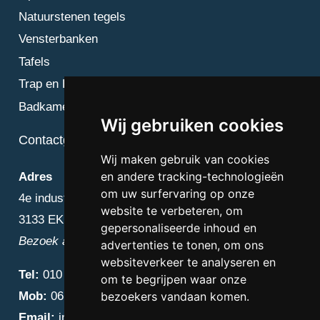
Natuurstenen tegels
Vensterbanken
Tafels
Trap en Bordes
Badkamer
Wij gebruiken cookies
Contactgegevens
Wij maken gebruik van cookies
en andere tracking-technologieën
Adres
om uw surfervaring op onze
4e industriestraat 25
website te verbeteren, om
3133 EK Vlaardingen
gepersonaliseerde inhoud en
Bezoek alleen op afspraak
advertenties te tonen, om ons
websiteverkeer te analyseren en
Tel:
010 – 223 3759
om te begrijpen waar onze
Mob:
06 – 4838 1000
bezoekers vandaan komen.
Email:
info@diamantnatuursteen.nl