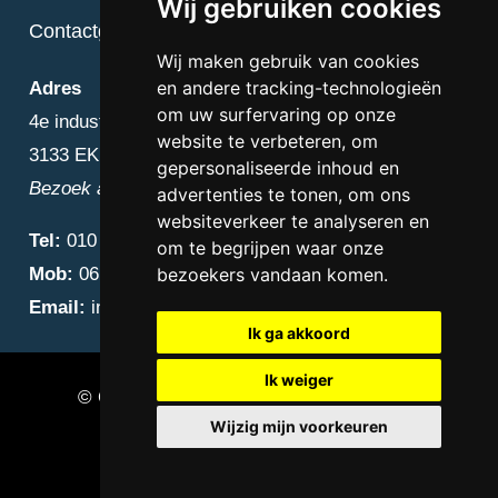
Wij gebruiken cookies
Contactgegevens
Wij maken gebruik van cookies
en andere tracking-technologieën
Adres
om uw surfervaring op onze
4e industriestraat 25
website te verbeteren, om
3133 EK Vlaardingen
gepersonaliseerde inhoud en
Bezoek alleen op afspraak
advertenties te tonen, om ons
websiteverkeer te analyseren en
Tel:
010 – 223 3759
om te begrijpen waar onze
Mob:
06 – 4838 1000
bezoekers vandaan komen.
Email:
info@diamantnatuursteen.nl
Ik ga akkoord
Ik weiger
© Copyright 2026 Diamant Natuursteen –
Wijzig mijn voorkeuren
Natuursteen bedrijf Vlaardingen
Update cookies preferences