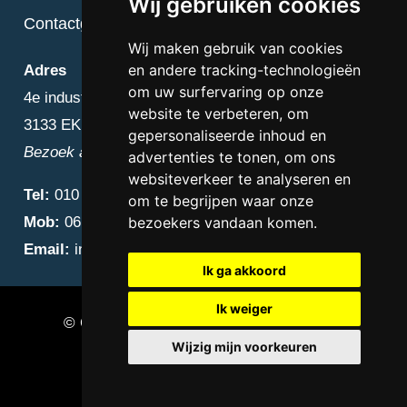
Wij gebruiken cookies
Contactgegevens
Wij maken gebruik van cookies
en andere tracking-technologieën
Adres
om uw surfervaring op onze
4e industriestraat 25
website te verbeteren, om
3133 EK Vlaardingen
gepersonaliseerde inhoud en
Bezoek alleen op afspraak
advertenties te tonen, om ons
websiteverkeer te analyseren en
Tel:
010 – 223 3759
om te begrijpen waar onze
Mob:
06 – 4838 1000
bezoekers vandaan komen.
Email:
info@diamantnatuursteen.nl
Ik ga akkoord
Ik weiger
© Copyright 2026 Diamant Natuursteen –
Wijzig mijn voorkeuren
Natuursteen bedrijf Vlaardingen
Update cookies preferences